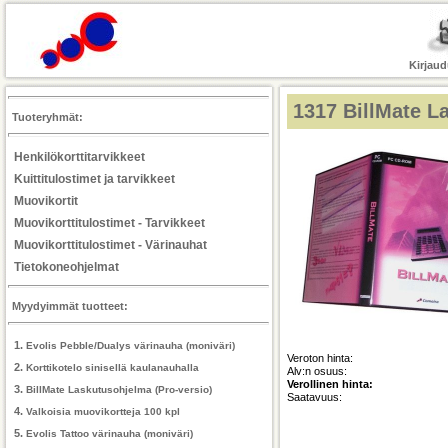
Kirjaud
1317
BillMate L
Tuoteryhmät:
Henkilökorttitarvikkeet
Kuittitulostimet ja tarvikkeet
Muovikortit
Muovikorttitulostimet - Tarvikkeet
Muovikorttitulostimet - Värinauhat
Tietokoneohjelmat
Myydyimmät tuotteet:
1.
Evolis Pebble/Dualys värinauha (moniväri)
Veroton hinta:
2.
Korttikotelo sinisellä kaulanauhalla
Alv:n osuus:
Verollinen hinta:
3.
BillMate Laskutusohjelma (Pro-versio)
Saatavuus:
4.
Valkoisia muovikortteja 100 kpl
5.
Evolis Tattoo värinauha (moniväri)