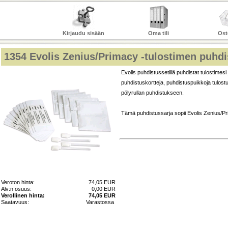
Kirjaudu sisään
Oma tili
Ost
1354
Evolis Zenius/Primacy -tulostimen puhdi
Evolis puhdistussetillä puhdistat tulostimesi
puhdistuskortteja, puhdistuspuikkoja tulost
pölyrullan puhdistukseen.
Tämä puhdistussarja sopii Evolis Zenius/Pr
Veroton hinta:
74,05 EUR
Alv:n osuus:
0,00 EUR
Verollinen hinta:
74,05 EUR
Saatavuus:
Varastossa