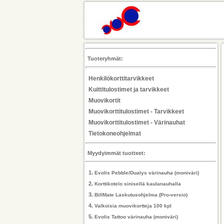
Tuoteryhmät:
Henkilökorttitarvikkeet
Kuittitulostimet ja tarvikkeet
Muovikortit
Muovikorttitulostimet - Tarvikkeet
Muovikorttitulostimet - Värinauhat
Tietokoneohjelmat
Myydyimmät tuotteet:
1.
Evolis Pebble/Dualys värinauha (moniväri)
2.
Korttikotelo sinisellä kaulanauhalla
3.
BillMate Laskutusohjelma (Pro-versio)
4.
Valkoisia muovikortteja 100 kpl
5.
Evolis Tattoo värinauha (moniväri)