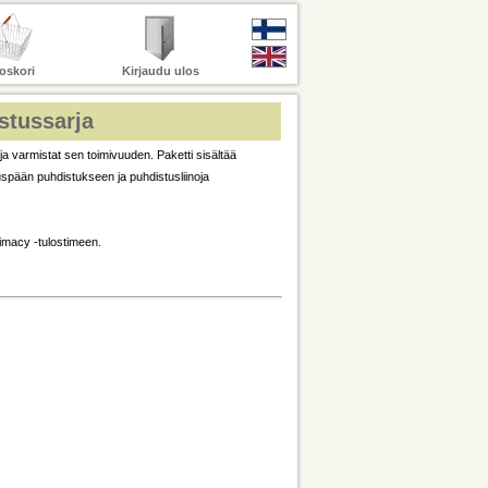
oskori
Kirjaudu ulos
stussarja
 ja varmistat sen toimivuuden. Paketti sisältää
uspään puhdistukseen ja puhdistusliinoja
imacy -tulostimeen.