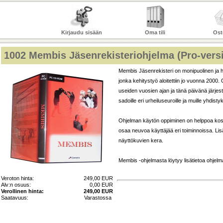
Kirjaudu sisään
Oma tili
Ost
1002
Membis Jäsenrekisteriohjelma (Pro-vers
Membis Jäsenrekisteri on monipuolinen ja he
jonka kehitystyö aloitettiin jo vuonna 2000.
useiden vuosien ajan ja tänä päivänä järjest
sadoille eri urheiluseuroille ja muille yhdistyks
Ohjelman käytön oppiminen on helppoa koska
osaa neuvoa käyttäjää eri toiminnoissa. Lis
näyttökuvien kera.
Membis -ohjelmasta löytyy lisätietoa ohjelman
Veroton hinta:
249,00 EUR
Alv:n osuus:
0,00 EUR
Verollinen hinta:
249,00 EUR
Saatavuus:
Varastossa