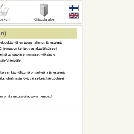
oskori
Kirjaudu ulos
io)
lppokäyttöinen taloushallinnon järjestelmä
 Ohjelmaa on kehitetty asiakaslähtöisesti
elmä tarjoaakin erinomaiset työkalut jo
ille/yhteisöille.
 sen käyttöliittymä on selkeä ja järjestelmä
äksi ohjelmasta löytyvät selkeät käyttöohjeet
 omilta nettisivuilta:
www.membis.fi
.