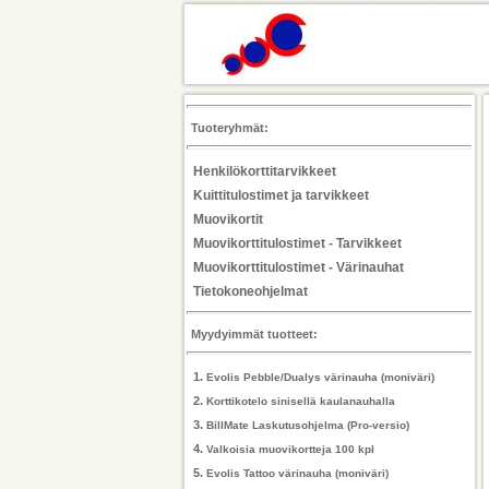
Tuoteryhmät:
Henkilökorttitarvikkeet
Kuittitulostimet ja tarvikkeet
Muovikortit
Muovikorttitulostimet - Tarvikkeet
Muovikorttitulostimet - Värinauhat
Tietokoneohjelmat
Myydyimmät tuotteet:
1.
Evolis Pebble/Dualys värinauha (moniväri)
2.
Korttikotelo sinisellä kaulanauhalla
3.
BillMate Laskutusohjelma (Pro-versio)
4.
Valkoisia muovikortteja 100 kpl
5.
Evolis Tattoo värinauha (moniväri)